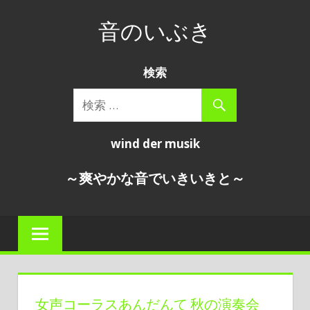
コ
音のいぶき
ン
テ
wind
ン
検索
der
ツ
musik
へ
～
ス
爽
wind der musik
キ
や
か
ッ
～爽やかな音でいきいきと～
な
プ
音
で
い
き
い
き
女声コーラスあんだんて 秋の演奏会