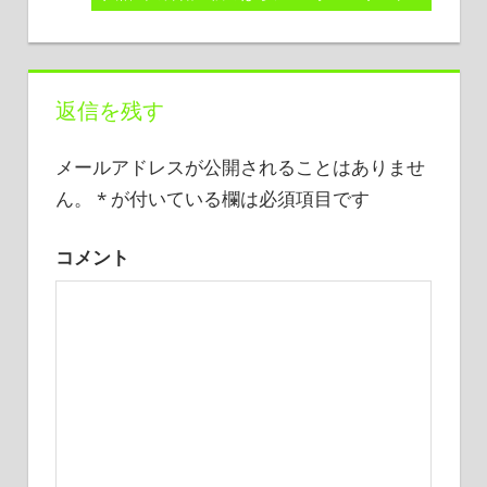
記
の
稿
事:
記
事:
ナ
返信を残す
ビ
メールアドレスが公開されることはありませ
ゲ
ん。
*
が付いている欄は必須項目です
ー
コメント
シ
ョ
ン