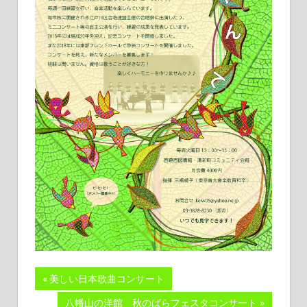
前
美しい日本歌曲コンサート
投
の
次
八幡山の洋館 秋のばらフェスタコンサート