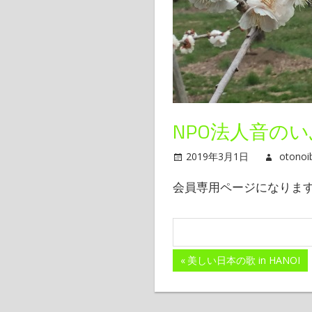
き
と
～
NPO法人音のいぶ
2019年3月1日
otonoi
会員専用ページになります
前
美しい日本の歌 in HANOI
投
の
記
稿
事: