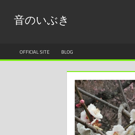
コ
ン
音のいぶき
テ
ン
wind
ツ
der
へ
musik
OFFICIAL SITE
BLOG
ス
～
爽
キ
や
ッ
か
プ
な
音
で
い
き
い