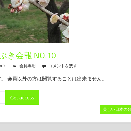
き会報 NO.10
buki
会員専用
コメントを残す
。 会員以外の方は閲覧することは出来ません。
次
美しい日本の歌
の
記
事: