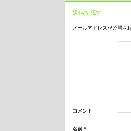
ナ
返信を残す
ビ
メールアドレスが公開さ
ゲ
ー
シ
ョ
ン
コメント
名前
*