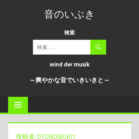
コ
音のいぶき
ン
テ
wind
ン
検索
der
ツ
musik
へ
～
ス
爽
wind der musik
キ
や
か
ッ
～爽やかな音でいきいきと～
な
プ
音
で
い
き
い
き
投稿者:
OTONOIBUKI1