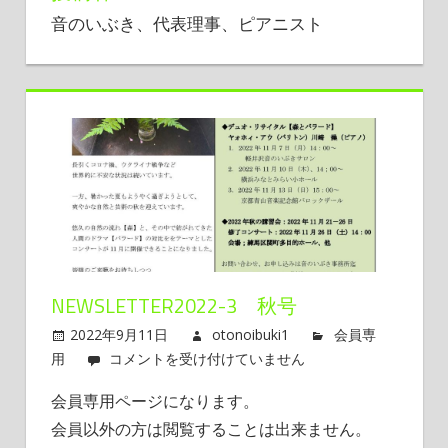
と
音のいぶき、代表理事、ピアニスト
～
NEWSLETTER2022-3 秋号
2022年9月11日
otonoibuki1
会員専
用
Newsletter2022-
コメントを受け付けていません
3
会員専用ページになります。
秋
会員以外の方は閲覧することは出来ません。
号